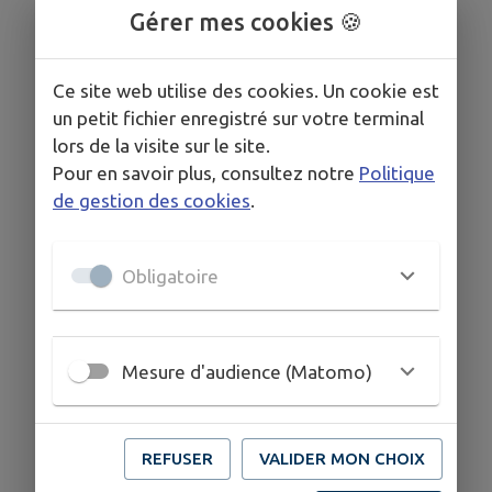
barbecue.
Gérer mes cookies 🍪
Une piscine dédiée au Gîte. (mi-juin, juillet, août
et mi-septembre)
Ce site web utilise des cookies. Un cookie est
un petit fichier enregistré sur votre terminal
Capacité 4 adultes et 2 enfants en haute saison
lors de la visite sur le site.
ou 4 personnes à l'année.
Pour en savoir plus, consultez notre
Politique
Chiens et chats acceptés avec accord préalable.
de gestion des cookies
.
Obligatoire
COORDONNÉES
53,rue de la gare 85240 Puy de serre
Mesure d'audience (Matomo)
domainelesvoletsverts@outlook.fr
0777997187
REFUSER
VALIDER MON CHOIX