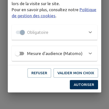
lors de la visite sur le site.
Pour en savoir plus, consultez notre
Politique
COORDONNÉES
de gestion des cookies
.
Fleuriau, 85240 Puy de serre
zaquault@gmail.com
Obligatoire
0251004480
Mesure d'audience (Matomo)
REFUSER
VALIDER MON CHOIX
AUTORISER