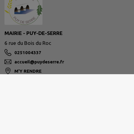
MAIRIE - PUY-DE-SERRE
6 rue du Bois du Roc
0251004337
accueil@puydeserre.fr
M'Y RENDRE
www.puydeserre.fr