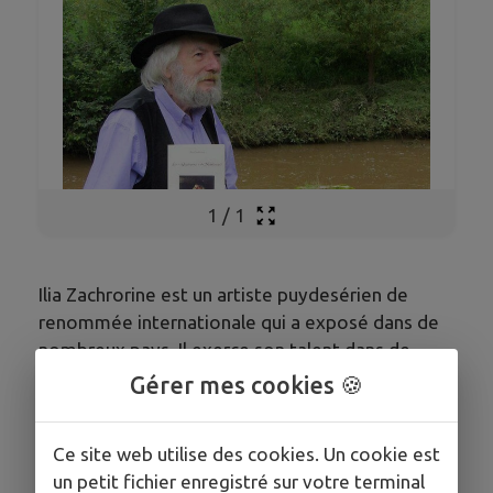
1
/
1
Ilia Zachrorine est un artiste puydesérien de
renommée internationale qui a exposé dans de
nombreux pays. Il exerce son talent dans de
nombreux domaines : peinture, musique,
Gérer mes cookies 🍪
écriture. Il vous accueille dans son moulin de
Fleuriau.Prenez rendez-vous.
Ce site web utilise des cookies. Un cookie est
un petit fichier enregistré sur votre terminal