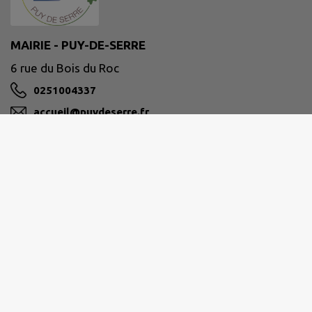
MAIRIE - PUY-DE-SERRE
6 rue du Bois du Roc
0251004337
accueil@puydeserre.fr
M'Y RENDRE
www.puydeserre.fr