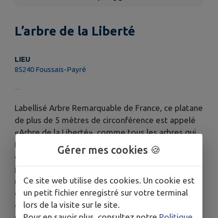
L’arbre de la Liberté
LIEU
85240 Foussais-Payré
Labellisé Arbre Remarquable de France, ce platane
de plus de 5 mètres de circonférence est appelé
«Arbre de la Liberté», comme tous les arbres qui
furent plantés suite à un décret de la Convention
Gérer mes cookies 🍪
du 22 janvier 1794 (3 pluviôse an II). Lors de sa
plantation et de fêtes, l’arbre était orné de
Ce site web utilise des cookies. Un cookie est
rubans, de cocardes tricolores et parfois coiffé
un petit fichier enregistré sur votre terminal
d’un bonnet phrygien. Les habitants des
lors de la visite sur le site.
communes s’y retrouvaient lors d’une fête
Pour en savoir plus, consultez notre
Politique
patriotique. Symbole républicain fort, ces arbres