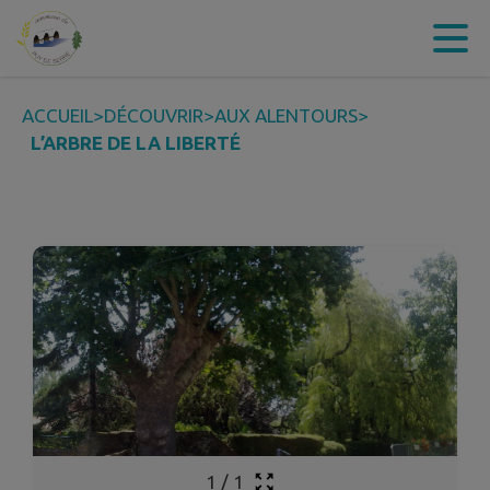
Contenu
Menu
Recherche
Pied de page
ACCUEIL
>
DÉCOUVRIR
>
AUX ALENTOURS
>
L’ARBRE DE LA LIBERTÉ
1
/
1