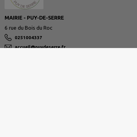
MAIRIE - PUY-DE-SERRE
6 rue du Bois du Roc
0251004337
accueil@puydeserre.fr
M'Y RENDRE
www.puydeserre.fr